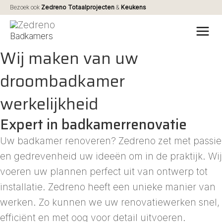
Ga
Bezoek ook
Zedreno Totaalprojecten
&
Keukens
naar
MA
Badkamers
de
ME
Wij maken van uw
inhoud
droombadkamer
werkelijkheid
Expert in badkamerrenovatie
Uw badkamer renoveren? Zedreno zet met passie
en gedrevenheid uw ideeën om in de praktijk. Wij
voeren uw plannen perfect uit van ontwerp tot
installatie. Zedreno heeft een unieke manier van
werken. Zo kunnen we uw renovatiewerken snel,
efficiënt en met oog voor detail uitvoeren.