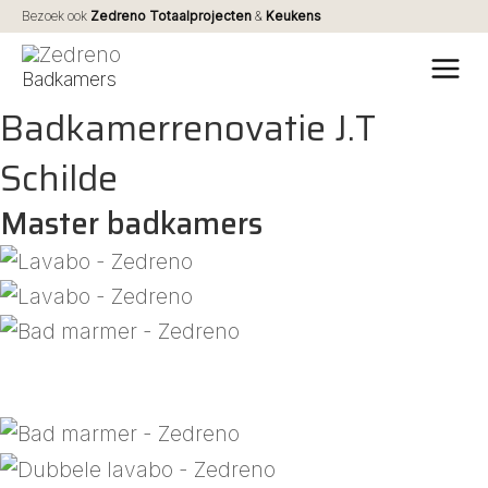
Ga
Bezoek ook
Zedreno Totaalprojecten
&
Keukens
naar
MA
Badkamers
de
ME
Badkamerrenovatie J.T
inhoud
Schilde
Master badkamers